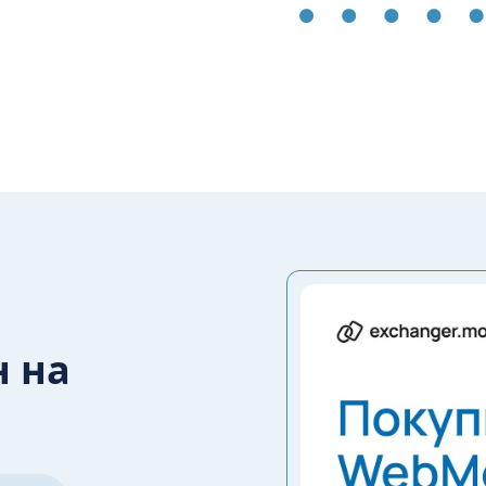
Western Unio
PayPal
Почта России
RUB
TUS
BUSD
Inteli Express
н на