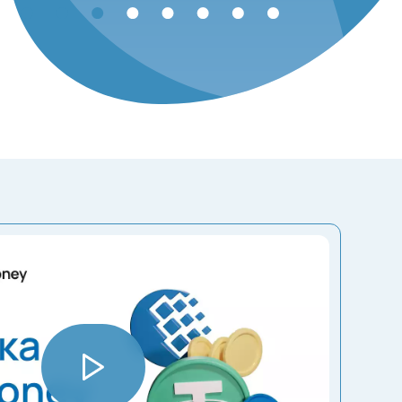
n
Easypaisa
RunPay
EUR
UAH
Perfect Money
MZN
QIWI
CNY
WMB
KZT
D
Skrill
TZS
GCash
Neteller
LSL
KES
WME
BYN