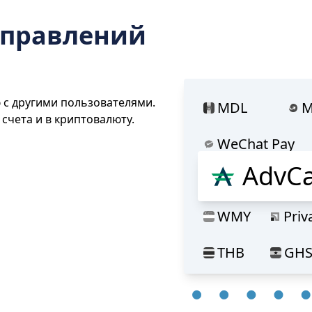
аправлений
с другими пользователями.
MDL
M
счета и в криптовалюту.
WeChat Pay
AdvC
AdvCash
C
WMY
Pri
THB
GH
M-Pesa