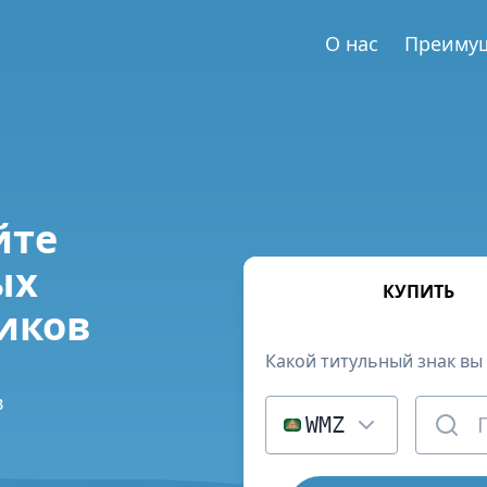
О нас
Преиму
йте
ых
КУПИТЬ
иков
Какой титульный знак вы 
в
WMZ